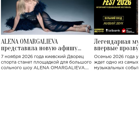
ALENA OMARGALIEVA
Легендарная м
представила новую афишу
впервые прозву
большого концерта во Дворце
Украине: где со
7 ноября 2026 года киевский Дворец
Осенью 2026 года у
спорта
спорта станет площадкой для большого
ждет одно из самы
сольного шоу ALENA OMARGALIEVA.
музыкальных событ
Концерт получил символичное название
«Не пьяная — влюбленная».