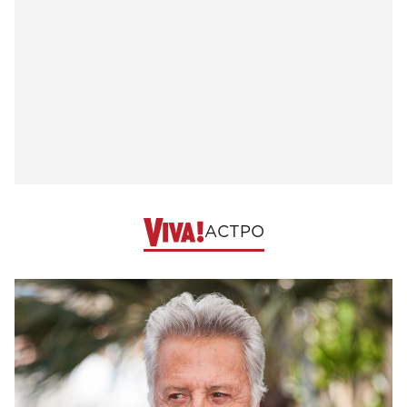
АСТРО