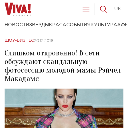
UK
НОВОСТИ
ЗВЕЗДЫ
КРАСА
СОБЫТИЯ
КУЛЬТУРА
АФ
20.12.2018
ШОУ-БИЗНЕС
Слишком откровенно! В сети
обсуждают скандальную
фотосессию молодой мамы Рэйчел
Макадамс