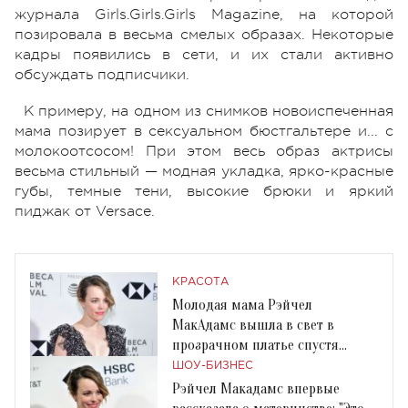
журнала Girls.Girls.Girls Magazine, на которой
позировала в весьма смелых образах. Некоторые
кадры появились в сети, и их стали активно
обсуждать подписчики.
К примеру, на одном из снимков новоиспеченная
мама позирует в сексуальном бюстгальтере и... с
молокоотсосом! При этом весь образ актрисы
весьма стильный — модная укладка, ярко-красные
губы, темные тени, высокие брюки и яркий
пиджак от Versace.
КРАСОТА
Молодая мама Рэйчел
МакАдамс вышла в свет в
прозрачном платье спустя
четыре недели после родов
ШОУ-БИЗНЕС
Рэйчел Макадамс впервые