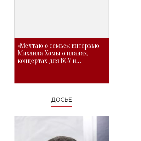
«Мечтаю о семье»: интервью
Михаила Хомы о планах,
концертах для ВСУ и
изменениях во время войны
ДОСЬЕ