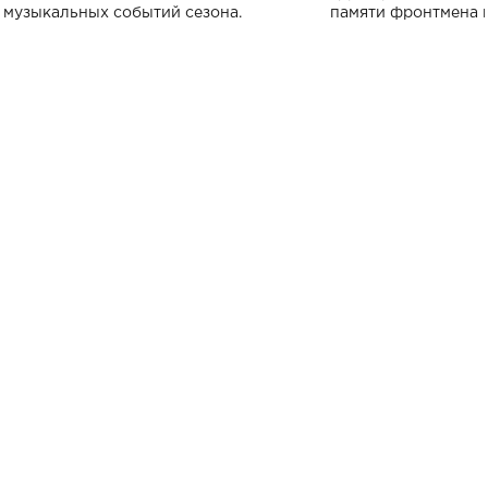
музыкальных событий сезона.
памяти фронтмена
Михаила Клименко. 
особенный музыкал
посвященный артист
стало символом ис
настоящей любви.