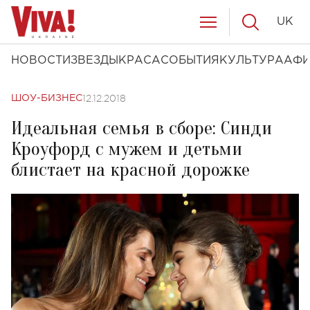
UK
НОВОСТИ
ЗВЕЗДЫ
КРАСА
СОБЫТИЯ
КУЛЬТУРА
АФ
12.12.2018
ШОУ-БИЗНЕС
Идеальная семья в сборе: Синди
Кроуфорд с мужем и детьми
блистает на красной дорожке