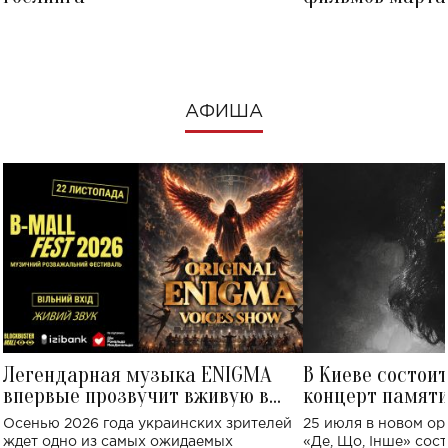
посмотреть в к
АФИША
Легендарная музыка ENIGMA
В Киеве состои
впервые прозвучит вживую в
концерт памят
Украине: где состоится концерт
Клименко: более
Осенью 2026 года украинских зрителей
25 июля в новом op
исполнят песн
ждет одно из самых ожидаемых
«Де, Що, Інше» сос