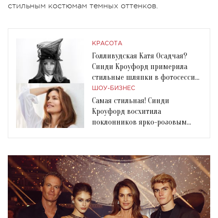
стильным костюмам темных оттенков.
КРАСОТА
Голливудская Катя Осадчая?
Синди Кроуфорд примерила
стильные шляпки в фотосессии
для глянца
ШОУ-БИЗНЕС
Самая стильная! Синди
Кроуфорд восхитила
поклонников ярко-розовым
костюмом