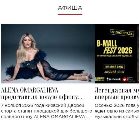
АФИША
ALENA OMARGALIEVA
Легендарная м
представила новую афишу
впервые прозву
большого концерта во Дворце
Украине: где со
7 ноября 2026 года киевский Дворец
Осенью 2026 года у
спорта
спорта станет площадкой для большого
ждет одно из самы
сольного шоу ALENA OMARGALIEVA.
музыкальных событ
Концерт получил символичное название
«Не пьяная — влюбленная».