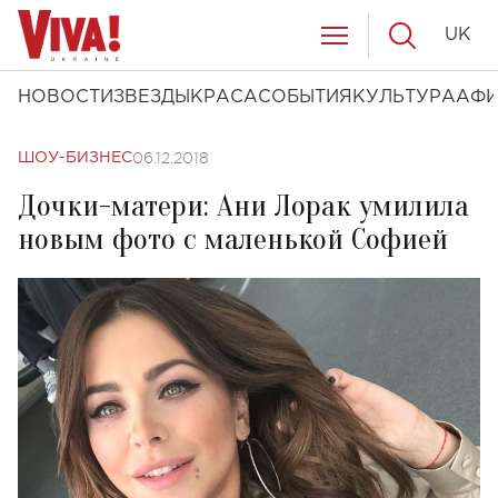
UK
НОВОСТИ
ЗВЕЗДЫ
КРАСА
СОБЫТИЯ
КУЛЬТУРА
АФ
06.12.2018
ШОУ-БИЗНЕС
Дочки-матери: Ани Лорак умилила
новым фото с маленькой Софией