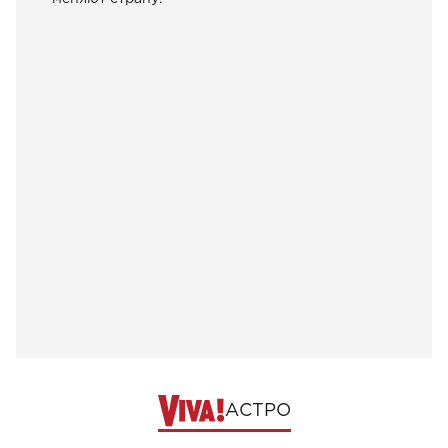
АСТРО