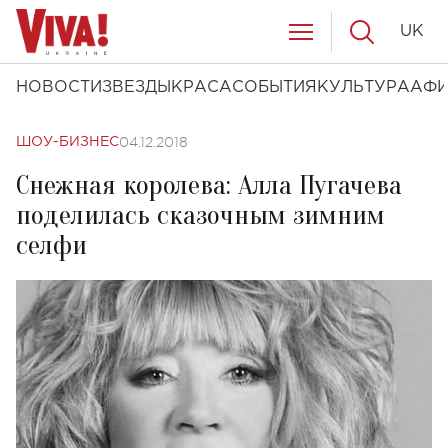
UK
НОВОСТИ
ЗВЕЗДЫ
КРАСА
СОБЫТИЯ
КУЛЬТУРА
АФ
04.12.2018
ШОУ-БИЗНЕС
Снежная королева: Алла Пугачева
поделилась сказочным зимним
селфи