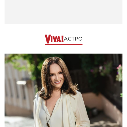
АСТРО