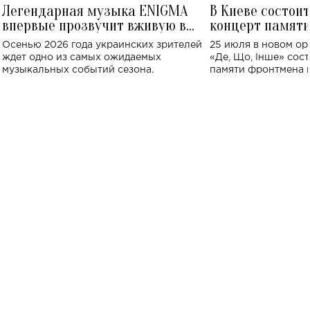
Легендарная музыка ENIGMA
В Киеве состои
впервые прозвучит вживую в
концерт памят
Украине: где состоится концерт
Клименко: более
Осенью 2026 года украинских зрителей
25 июля в новом op
исполнят песн
ждет одно из самых ожидаемых
«Де, Що, Інше» сос
музыкальных событий сезона.
памяти фронтмена
Михаила Клименко. 
особенный музыкал
посвященный артист
стало символом ис
настоящей любви.