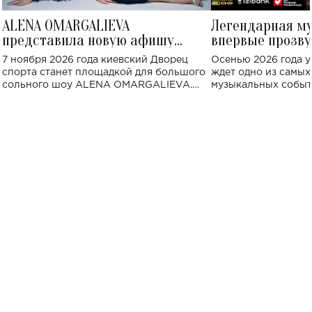
ALENA OMARGALIEVA
Легендарная м
представила новую афишу
впервые прозву
большого концерта во Дворце
Украине: где со
7 ноября 2026 года киевский Дворец
Осенью 2026 года у
спорта
спорта станет площадкой для большого
ждет одно из самы
сольного шоу ALENA OMARGALIEVA.
музыкальных событ
Концерт получил символичное название
«Не пьяная — влюбленная».