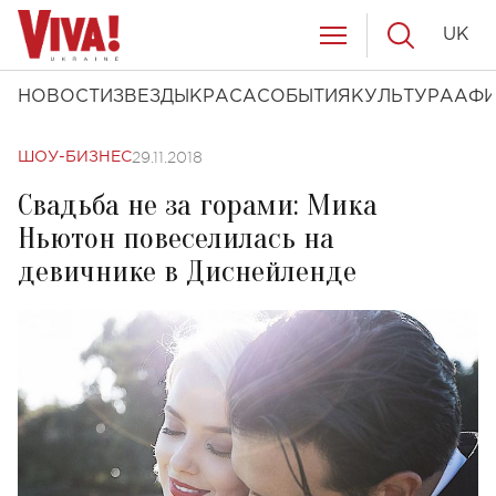
UK
НОВОСТИ
ЗВЕЗДЫ
КРАСА
СОБЫТИЯ
КУЛЬТУРА
АФ
29.11.2018
ШОУ-БИЗНЕС
Свадьба не за горами: Мика
Ньютон повеселилась на
девичнике в Диснейленде