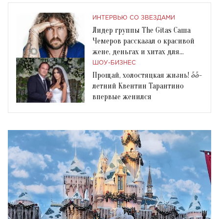
ИНТЕРВЬЮ СО ЗВЕЗДАМИ
Лидер группы The Gitas Саша
Чемеров рассказал о красивой
жене, деньгах и хитах для
Артура Пирожкова
ШОУ-БИЗНЕС
Прощай, холостяцкая жизнь! 55-
летний Квентин Тарантино
впервые женился