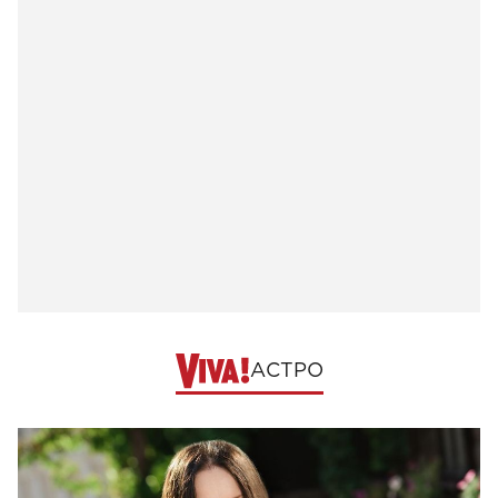
АСТРО