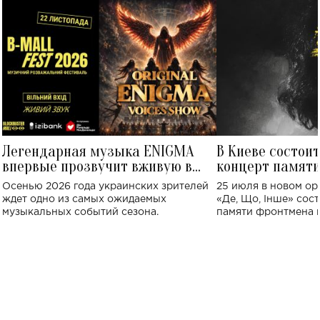
Легендарная музыка ENIGMA
В Киеве состои
впервые прозвучит вживую в
концерт памят
Украине: где состоится концерт
Клименко: более
Осенью 2026 года украинских зрителей
25 июля в новом op
исполнят песн
ждет одно из самых ожидаемых
«Де, Що, Інше» сос
музыкальных событий сезона.
памяти фронтмена
Михаила Клименко. 
особенный музыкал
посвященный артист
стало символом ис
настоящей любви.