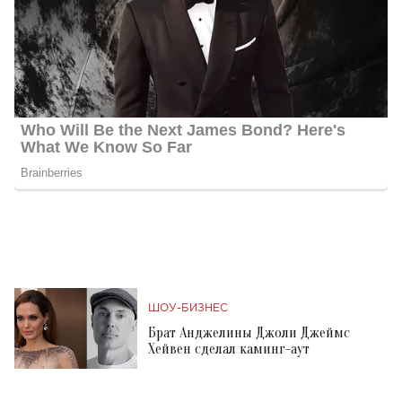
ШОУ-БИЗНЕС
Брат Анджелины Джоли Джеймс
Хейвен сделал каминг-аут