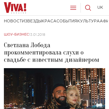
UK
НОВОСТИ
ЗВЕЗДЫ
КРАСА
СОБЫТИЯ
КУЛЬТУРА
АФ
13.01.2018
ШОУ-БИЗНЕС
Светлана Лобода
прокомментировала слухи о
свадьбе с известным дизайнером