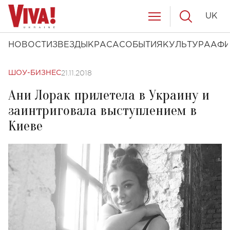
UK
НОВОСТИ
ЗВЕЗДЫ
КРАСА
СОБЫТИЯ
КУЛЬТУРА
АФ
21.11.2018
ШОУ-БИЗНЕС
Ани Лорак прилетела в Украину и
заинтриговала выступлением в
Киеве