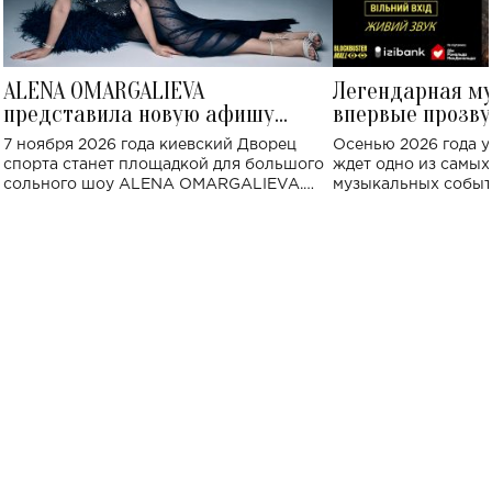
ALENA OMARGALIEVA
Легендарная м
представила новую афишу
впервые прозву
большого концерта во Дворце
Украине: где со
7 ноября 2026 года киевский Дворец
Осенью 2026 года у
спорта
спорта станет площадкой для большого
ждет одно из самы
сольного шоу ALENA OMARGALIEVA.
музыкальных событ
Концерт получил символичное название
«Не пьяная — влюбленная».