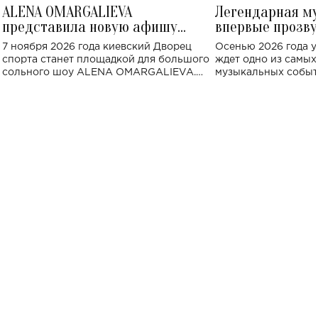
ALENA OMARGALIEVA
Легендарная м
представила новую афишу
впервые прозву
большого концерта во Дворце
Украине: где со
7 ноября 2026 года киевский Дворец
Осенью 2026 года у
спорта
спорта станет площадкой для большого
ждет одно из самы
сольного шоу ALENA OMARGALIEVA.
музыкальных событ
Концерт получил символичное название
«Не пьяная — влюбленная».