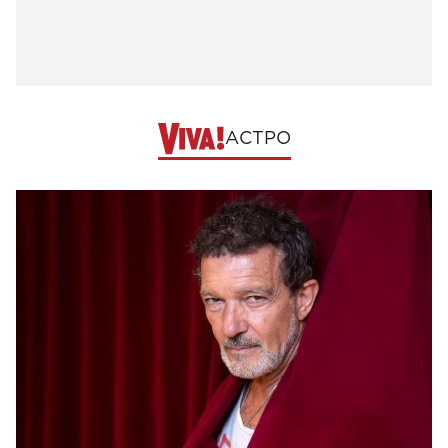
АСТРО