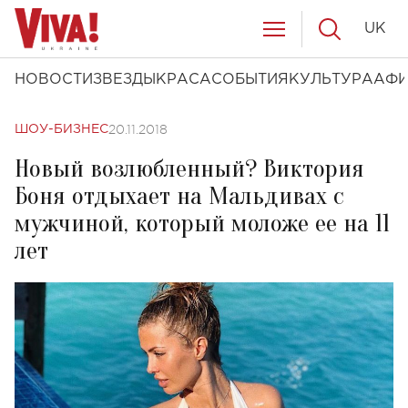
UK
НОВОСТИ
ЗВЕЗДЫ
КРАСА
СОБЫТИЯ
КУЛЬТУРА
АФ
20.11.2018
ШОУ-БИЗНЕС
Новый возлюбленный? Виктория
Боня отдыхает на Мальдивах с
мужчиной, который моложе ее на 11
лет