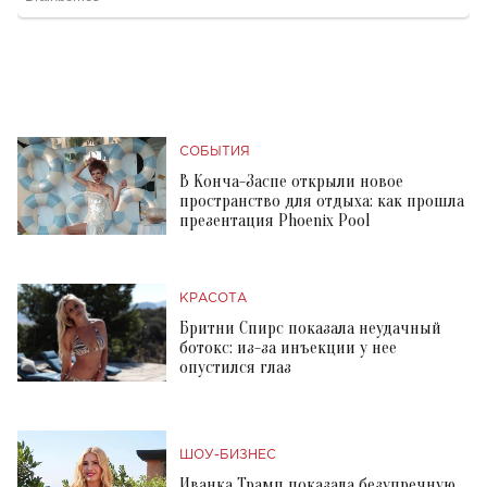
СОБЫТИЯ
В Конча-Заспе открыли новое
пространство для отдыха: как прошла
презентация Phoenix Pool
КРАСОТА
Бритни Спирс показала неудачный
ботокс: из-за инъекции у нее
опустился глаз
ШОУ-БИЗНЕС
Иванка Трамп показала безупречную