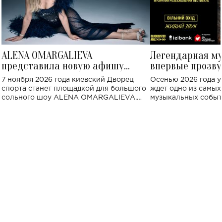
ALENA OMARGALIEVA
Легендарная м
представила новую афишу
впервые прозву
большого концерта во Дворце
Украине: где со
7 ноября 2026 года киевский Дворец
Осенью 2026 года у
спорта
спорта станет площадкой для большого
ждет одно из самы
сольного шоу ALENA OMARGALIEVA.
музыкальных событ
Концерт получил символичное название
«Не пьяная — влюбленная».