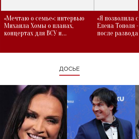
«Мечтаю о семье»: интервью
«Я позволила 
Михаила Хомы о планах,
Елена Тополя 
концертах для ВСУ и
после развода
изменениях во время войны
ДОСЬЕ