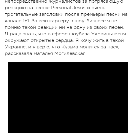
непосредственно журналистов за потрясающую
реакцию на песню Personal Jesus и очень
трогательные заголовки после премьеры песни на
канале 1+1. За всю карьеру в шоу-бизнесе я не
помню такой реакции ни на одну из своих песен.
Я рада знать, что в сфере шоубиза Украины меня
окружают открытые сердца. Я хочу жить в такой
Украине, и я верю, что Кузьма молится за нас», –
рассказала Наталья Могилевская.