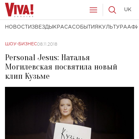
UK
НОВОСТИ
ЗВЕЗДЫ
КРАСА
СОБЫТИЯ
КУЛЬТУРА
АФ
08.11.2018
ШОУ-БИЗНЕС
Personal Jesus: Наталья
Могилевская посвятила новый
клип Кузьме