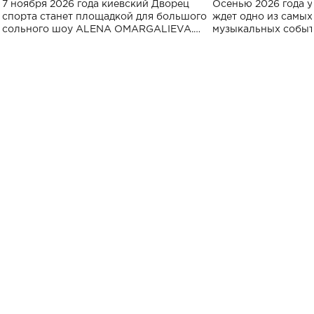
7 ноября 2026 года киевский Дворец
Осенью 2026 года у
спорта
спорта станет площадкой для большого
ждет одно из самы
сольного шоу ALENA OMARGALIEVA.
музыкальных событ
Концерт получил символичное название
«Не пьяная — влюбленная».