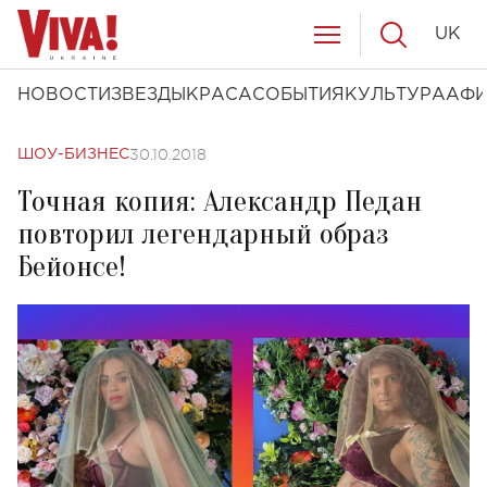
UK
НОВОСТИ
ЗВЕЗДЫ
КРАСА
СОБЫТИЯ
КУЛЬТУРА
АФ
30.10.2018
ШОУ-БИЗНЕС
Точная копия: Александр Педан
повторил легендарный образ
Бейонсе!