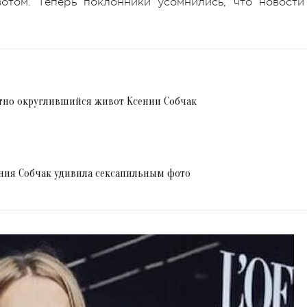
отом. Теперь поклонники усомнились, что новости
етно округлившийся живот Ксении Собчак
ения Собчак удивила сексапильным фото