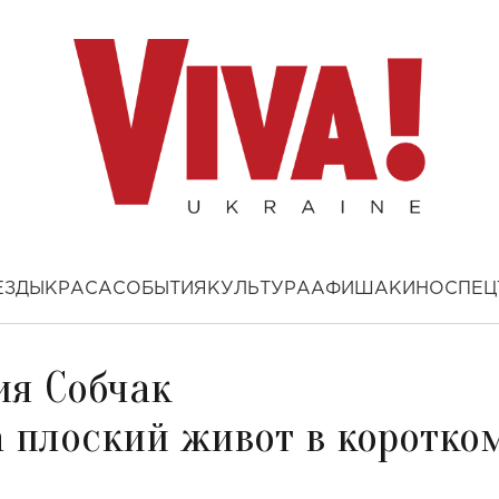
ЕЗДЫ
КРАСА
СОБЫТИЯ
КУЛЬТУРА
АФИША
КИНО
СПЕЦ
ия Собчак
 плоский живот в коротко