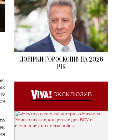
ДОБІРКИ ГОРОСКОПІВ НА 2026
РІК
к.
ых
но
ЭКСКЛЮЗИВ
ся
то
е,
ия