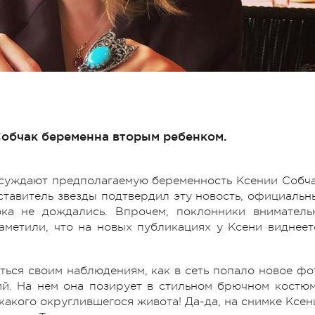
Собчак беременна вторым ребенком.
бсуждают предполагаемую беременность Ксении Собча
тавитель звезды подтвердил эту новость, официальн
ка не дождались. Впрочем, поклонники вниматель
аметили, что на новых публикациях у Ксени виднеет
ться своим наблюдениям, как в сеть попало новое фо
ий. На нем она позирует в стильном брючном костюм
никакого округлившегося живота!
Да-да
, на снимке Ксен