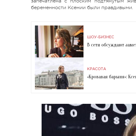
запечатлена с плоским подтянутым жив
беременности Ксении были правдивыми.
ШОУ-БИЗНЕС
В сети обсуждают зам
КРАСОТА
«Кровавая барыня»: Кс