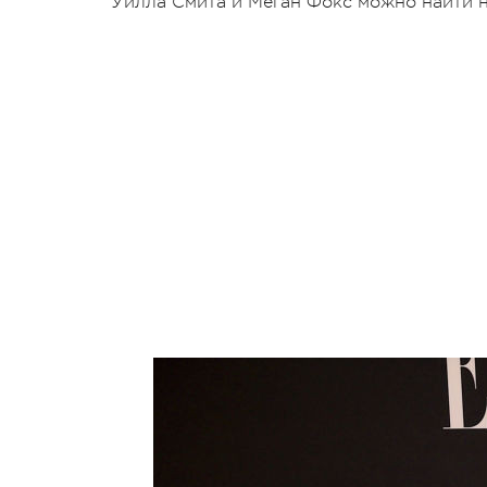
Уилла Смита и Меган Фокс можно найти н