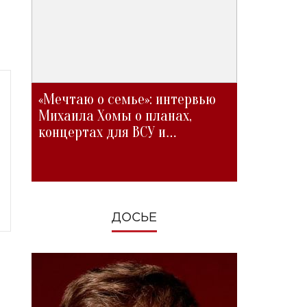
«Мечтаю о семье»: интервью
Михаила Хомы о планах,
концертах для ВСУ и
изменениях во время войны
ДОСЬЕ