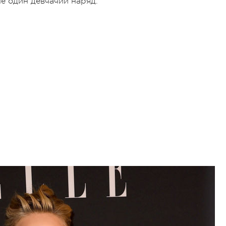
е один девчачий наряд.