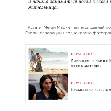
и начала заниматься йогой в своей
жительница.
Кстати, Меган Маркл является давней п
Гарри, папарацци неоднократно фотограф
ШОУ-БИЗНЕС
В летящем платье и с 
пляж в Австралии
ШОУ-БИЗНЕС
Неожиданно: новость 