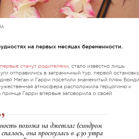
ВА
рудностях на первых месяцах беременности.
впервые станут родителями
, стало известно лишь
руги отправились в заграничный тур, первой остановк
з дней Меган и Гарри посетили знаменитый пляж Бонди
Дружественная атмосфера расположила герцогиню к
а принца Гарри впервые заговорила о своей
енность похожа на джетлаг (синдром
 спалось, она проснулась в 4:30 утра