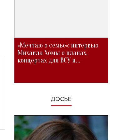
«Мечтаю о семье»: интервью
Михаила Хомы о планах,
концертах для ВСУ и
изменениях во время войны
ДОСЬЕ