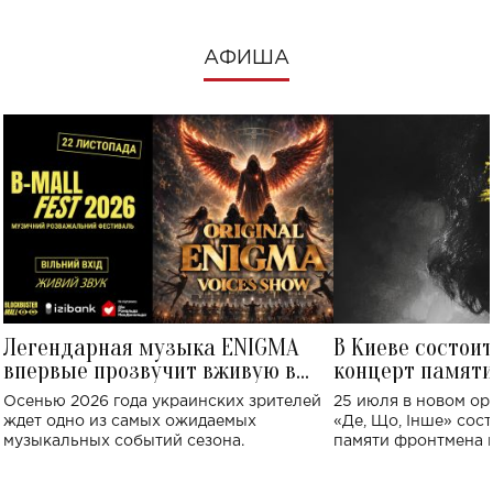
АФИША
Легендарная музыка ENIGMA
В Киеве состои
впервые прозвучит вживую в
концерт памят
Украине: где состоится концерт
Клименко: более
Осенью 2026 года украинских зрителей
25 июля в новом op
исполнят песн
ждет одно из самых ожидаемых
«Де, Що, Інше» сос
музыкальных событий сезона.
памяти фронтмена
Михаила Клименко. 
особенный музыкал