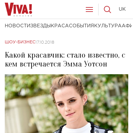
UK
НОВОСТИ
ЗВЕЗДЫ
КРАСА
СОБЫТИЯ
КУЛЬТУРА
АФ
17.10.2018
ШОУ-БИЗНЕС
Какой красавчик: стало известно, с
кем встречается Эмма Уотсон