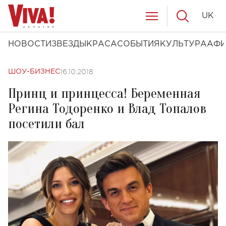
UK
НОВОСТИ
ЗВЕЗДЫ
КРАСА
СОБЫТИЯ
КУЛЬТУРА
АФ
16.10.2018
ШОУ-БИЗНЕС
Принц и принцесса! Беременная
Регина Тодоренко и Влад Топалов
посетили бал