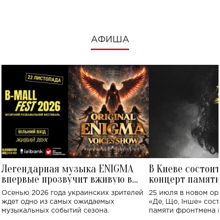
АФИША
Легендарная музыка ENIGMA
В Киеве состои
впервые прозвучит вживую в
концерт памят
Украине: где состоится концерт
Клименко: более
Осенью 2026 года украинских зрителей
25 июля в новом op
исполнят песн
ждет одно из самых ожидаемых
«Де, Що, Інше» сос
музыкальных событий сезона.
памяти фронтмена
Михаила Клименко. 