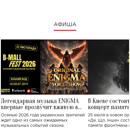
АФИША
Легендарная музыка ENIGMA
В Киеве состои
впервые прозвучит вживую в
концерт памят
Украине: где состоится концерт
Клименко: более
Осенью 2026 года украинских зрителей
25 июля в новом op
исполнят песн
ждет одно из самых ожидаемых
«Де, Що, Інше» сос
музыкальных событий сезона.
памяти фронтмена