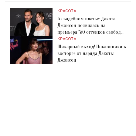
КРАСОТА
В свадебном платье: Дакота
Джонсон появилась на
премьера "50 оттенков свободы"
в неожиданном наряде
КРАСОТА
Шикарный выход! Поклонники в
восторге от наряда Дакоты
Джонсон