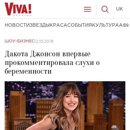
UK
НОВОСТИ
ЗВЕЗДЫ
КРАСА
СОБЫТИЯ
КУЛЬТУРА
АФ
12.10.2018
ШОУ-БИЗНЕС
Дакота Джонсон впервые
прокомментировала слухи о
беременности