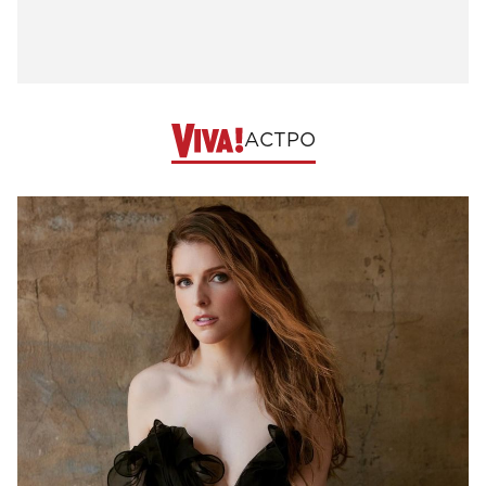
АСТРО