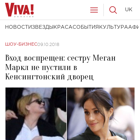
UK
НОВОСТИ
ЗВЕЗДЫ
КРАСА
СОБЫТИЯ
КУЛЬТУРА
АФ
09.10.2018
ШОУ-БИЗНЕС
Вход воспрещен: сестру Меган
Маркл не пустили в
Кенсингтонский дворец