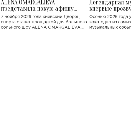
ALENA OMARGALIEVA
Легендарная м
представила новую афишу
впервые прозву
большого концерта во Дворце
Украине: где со
7 ноября 2026 года киевский Дворец
Осенью 2026 года у
спорта
спорта станет площадкой для большого
ждет одно из самы
сольного шоу ALENA OMARGALIEVA.
музыкальных событ
Концерт получил символичное название
«Не пьяная — влюбленная».