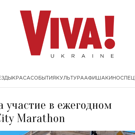
ЕЗДЫ
КРАСА
СОБЫТИЯ
КУЛЬТУРА
АФИША
КИНО
СПЕЦ
а участие в ежегодном
 City Marathon