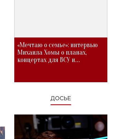
«Мечтаю о семье»: интервью
Михаила Хомы о планах,
концертах для ВСУ и
изменениях во время войны
ДОСЬЕ