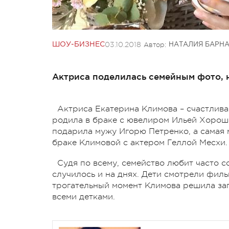
03.10.2018
Автор:
ШОУ-БИЗНЕС
НАТАЛИЯ БАРН
Актриса поделилась семейным фото, н
Актриса Екатерина Климова – счастлива
родила в браке с ювелиром Ильей Хороши
подарила мужу Игорю Петренко, а самая м
браке Климовой с актером Геллой
Месхи
.
Судя по всему, семейство любит часто с
случилось и на днях. Дети смотрели филь
трогательный момент Климова решила зап
всеми детками.