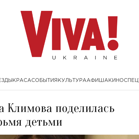
ЕЗДЫ
КРАСА
СОБЫТИЯ
КУЛЬТУРА
АФИША
КИНО
СПЕЦ
на Климова поделилась
рьмя детьми