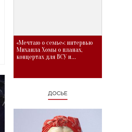
«Мечтаю о семье»: интервью
Михаила Хомы о планах,
концертах для ВСУ и
изменениях во время войны
ДОСЬЕ