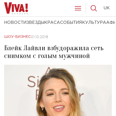
UK
НОВОСТИ
ЗВЕЗДЫ
КРАСА
СОБЫТИЯ
КУЛЬТУРА
АФ
01.10.2018
ШОУ-БИЗНЕС
Блейк Лайвли взбудоражила сеть
снимком с голым мужчиной