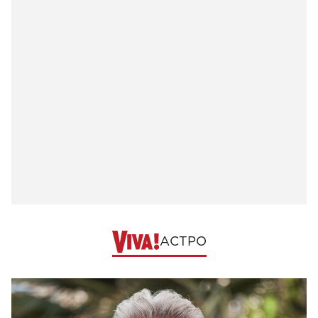
АСТРО