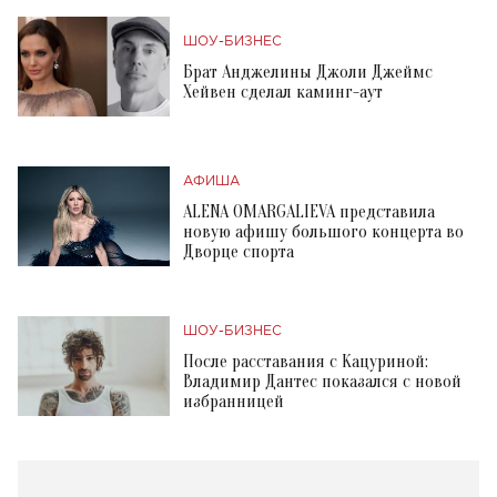
ШОУ-БИЗНЕС
Брат Анджелины Джоли Джеймс
Хейвен сделал каминг-аут
АФИША
ALENA OMARGALIEVA представила
новую афишу большого концерта во
Дворце спорта
ШОУ-БИЗНЕС
После расставания с Кацуриной:
Владимир Дантес показался с новой
избранницей