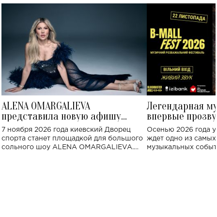
ALENA OMARGALIEVA
Легендарная м
представила новую афишу
впервые прозву
большого концерта во Дворце
Украине: где со
7 ноября 2026 года киевский Дворец
Осенью 2026 года у
спорта
спорта станет площадкой для большого
ждет одно из самы
сольного шоу ALENA OMARGALIEVA.
музыкальных событ
Концерт получил символичное название
«Не пьяная — влюбленная».