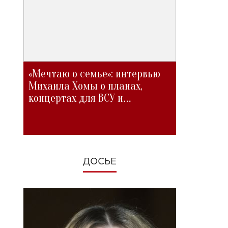
«Мечтаю о семье»: интервью
Михаила Хомы о планах,
концертах для ВСУ и
изменениях во время войны
ДОСЬЕ