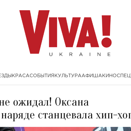
ЕЗДЫ
КРАСА
СОБЫТИЯ
КУЛЬТУРА
АФИША
КИНО
СПЕЦ
 не ожидал! Оксана
 наряде станцевала хип-хо