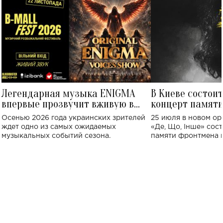
Легендарная музыка ENIGMA
В Киеве состои
впервые прозвучит вживую в
концерт памят
Украине: где состоится концерт
Клименко: более
Осенью 2026 года украинских зрителей
25 июля в новом op
исполнят песн
ждет одно из самых ожидаемых
«Де, Що, Інше» сос
музыкальных событий сезона.
памяти фронтмена
Михаила Клименко. 
особенный музыкал
посвященный артист
стало символом ис
настоящей любви.