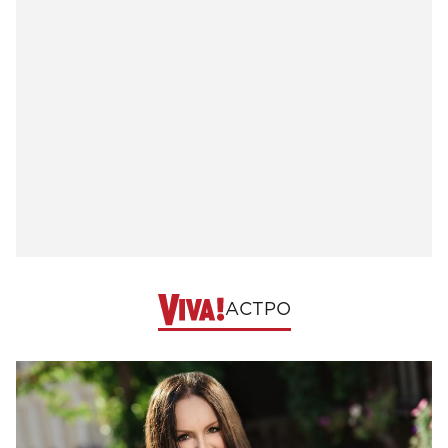
АСТРО