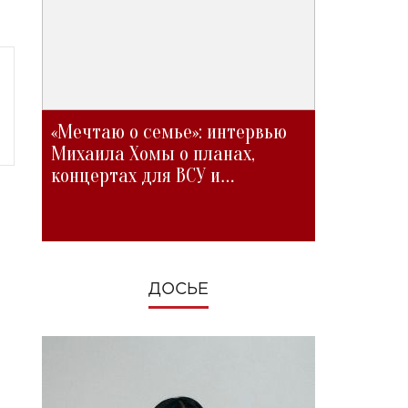
«Мечтаю о семье»: интервью
Михаила Хомы о планах,
концертах для ВСУ и
изменениях во время войны
ДОСЬЕ