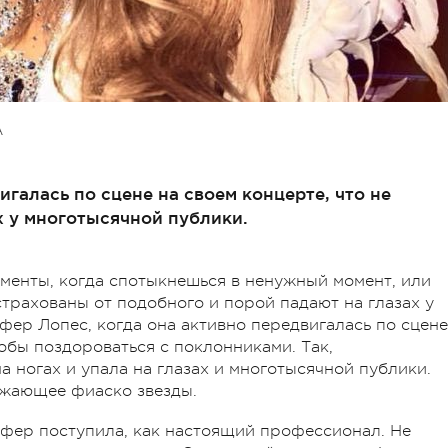
А
галась по сцене на своем концерте, что не
х у многотысячной публики.
менты, когда спотыкнешься в ненужный момент, или
страхованы от подобного и порой падают на глазах у
фер Лопес, когда она активно передвигалась по сцене
тобы поздороваться с поклонниками. Так,
а ногах и упала на глазах и многотысячной публики.
джающее фиаско звезды.
ифер поступила, как настоящий профессионал. Не