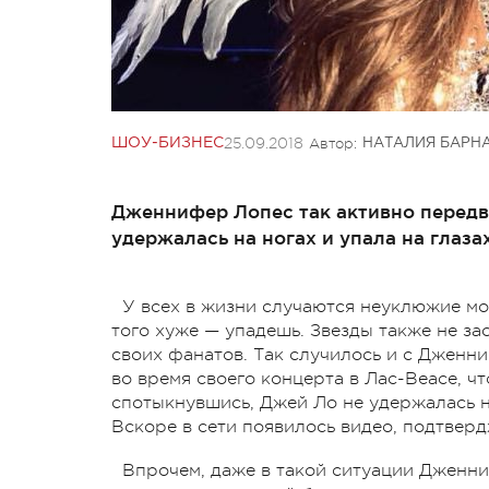
25.09.2018
Автор:
ШОУ-БИЗНЕС
НАТАЛИЯ БАРН
Дженнифер Лопес так активно передви
удержалась на ногах и упала на глаза
У всех в жизни случаются неуклюжие мо
того хуже — упадешь. Звезды также не за
своих фанатов. Так случилось и с Дженни
во время своего концерта в Лас-Веасе, ч
спотыкнувшись, Джей
Ло
не удержалась н
Вскоре в сети появилось видео, подтвер
Впрочем, даже в такой ситуации Дженн