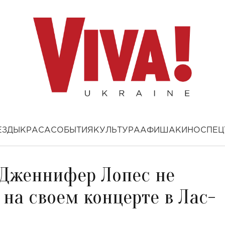
ЕЗДЫ
КРАСА
СОБЫТИЯ
КУЛЬТУРА
АФИША
КИНО
СПЕЦ
: Дженнифер Лопес не
 на своем концерте в Лас-