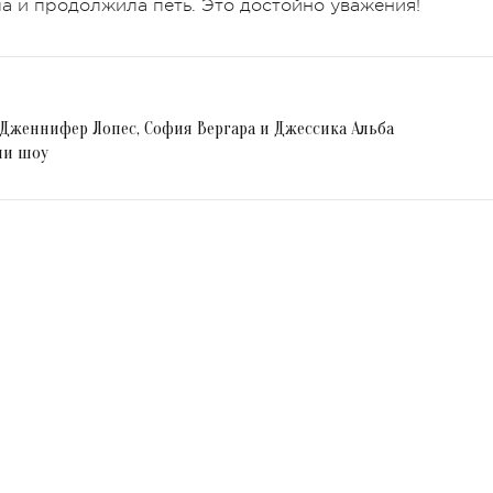
ала и продолжила петь. Это достойно уважения!
 Дженнифер Лопес, София Вергара и Джессика Альба
ми шоу