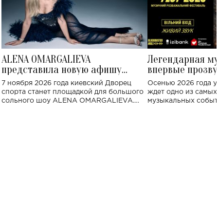
ALENA OMARGALIEVA
Легендарная м
представила новую афишу
впервые прозву
большого концерта во Дворце
Украине: где со
7 ноября 2026 года киевский Дворец
Осенью 2026 года у
спорта
спорта станет площадкой для большого
ждет одно из самы
сольного шоу ALENA OMARGALIEVA.
музыкальных событ
Концерт получил символичное название
«Не пьяная — влюбленная».