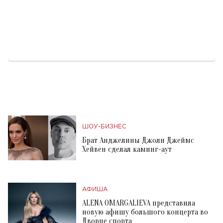
ШОУ-БИЗНЕС
Брат Анджелины Джоли Джеймс
Хейвен сделал каминг-аут
АФИША
ALENA OMARGALIEVA представила
новую афишу большого концерта во
Дворце спорта