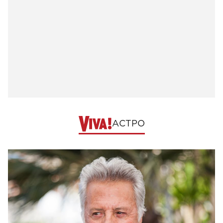
АСТРО