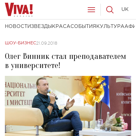
UK
НОВОСТИ
ЗВЕЗДЫ
КРАСА
СОБЫТИЯ
КУЛЬТУРА
АФ
21.09.2018
ШОУ-БИЗНЕС
Олег Винник стал преподавателем
в университете!