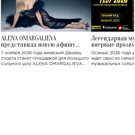
ALENA OMARGALIEVA
Легендарная м
представила новую афишу
впервые прозву
большого концерта во Дворце
Украине: где со
7 ноября 2026 года киевский Дворец
Осенью 2026 года у
спорта
спорта станет площадкой для большого
ждет одно из самы
сольного шоу ALENA OMARGALIEVA.
музыкальных событ
Концерт получил символичное название
«Не пьяная — влюбленная».