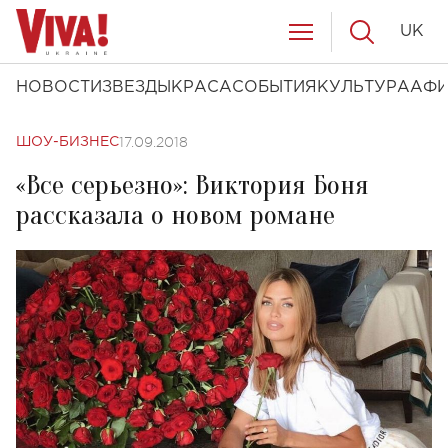
UK
НОВОСТИ
ЗВЕЗДЫ
КРАСА
СОБЫТИЯ
КУЛЬТУРА
АФ
17.09.2018
ШОУ-БИЗНЕС
«Все серьезно»: Виктория Боня
рассказала о новом романе