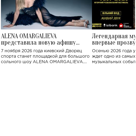
ALENA OMARGALIEVA
Легендарная м
представила новую афишу
впервые прозву
большого концерта во Дворце
Украине: где со
7 ноября 2026 года киевский Дворец
Осенью 2026 года у
спорта
спорта станет площадкой для большого
ждет одно из самы
сольного шоу ALENA OMARGALIEVA.
музыкальных событ
Концерт получил символичное название
«Не пьяная — влюбленная».