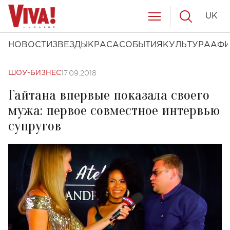
UK
НОВОСТИ
ЗВЕЗДЫ
КРАСА
СОБЫТИЯ
КУЛЬТУРА
АФ
17.09.2018
ШОУ-БИЗНЕС
Гайтана впервые показала своего
мужа: первое совместное интервью
супругов