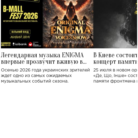
Легендарная музыка ENIGMA
В Киеве состои
впервые прозвучит вживую в
концерт памят
Украине: где состоится концерт
Клименко: более
Осенью 2026 года украинских зрителей
25 июля в новом op
исполнят песн
ждет одно из самых ожидаемых
«Де, Що, Інше» сос
музыкальных событий сезона.
памяти фронтмена
Михаила Клименко. 
особенный музыкал
посвященный артист
стало символом ис
настоящей любви.