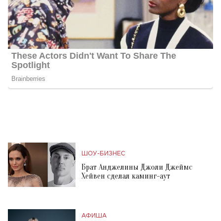
ШОУ-БИЗНЕС
Брат Анджелины Джоли Джеймс
Хейвен сделал каминг-аут
АФИША