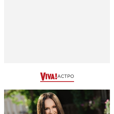
АСТРО