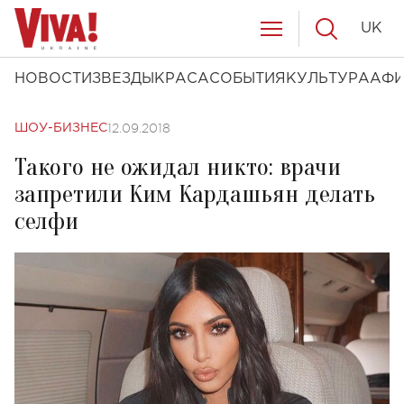
UK
НОВОСТИ
ЗВЕЗДЫ
КРАСА
СОБЫТИЯ
КУЛЬТУРА
АФ
12.09.2018
ШОУ-БИЗНЕС
Такого не ожидал никто: врачи
запретили Ким Кардашьян делать
селфи