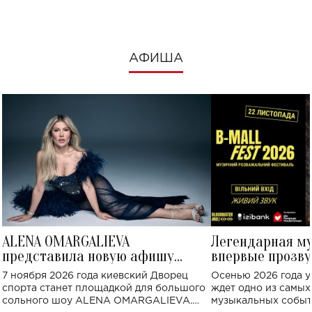
АФИША
ALENA OMARGALIEVA
Легендарная м
представила новую афишу
впервые прозву
большого концерта во Дворце
Украине: где со
7 ноября 2026 года киевский Дворец
Осенью 2026 года у
спорта
спорта станет площадкой для большого
ждет одно из самы
сольного шоу ALENA OMARGALIEVA.
музыкальных событ