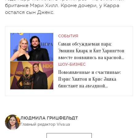
британке Мэри Хилл. Кроме дочери, у Карра
остался сын Джекс.
СОБЫТИЯ
Самая обсуждаемая пара:
Эмилия Кларк и Кит Харингтон
вместе появились на красной
дорожке
ШОУ-БИЗНЕС
Помолвленные и счастливые:
Пэрис Хилтон и Крис Зилка
блистают на звездной
вечеринке
ЛЮДМИЛА ГРИЦФЕЛЬДТ
Главный редактор Viva.ua