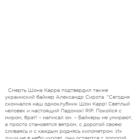
Смерть Шона Карра подтвердил также
украинский байкер Александр Сирота. "Сегодня
скончался наш одноклубник Шон Карр! Светлый
человек и настоящий Падонок! RIP. Покойся с
миром, брат! – написал он. – Байкеры не умирают,
а просто становятся ветром, с дорогой своею
сливаясь и с каждым роднясь километром. Их
души не в небо уходят, они остаются с дорогой,