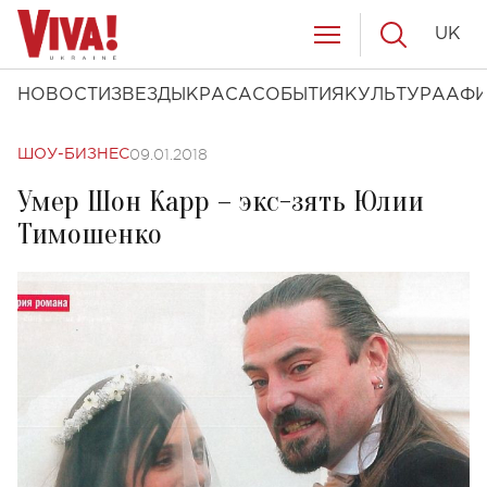
UK
НОВОСТИ
ЗВЕЗДЫ
КРАСА
СОБЫТИЯ
КУЛЬТУРА
АФ
09.01.2018
ШОУ-БИЗНЕС
Умер Шон Карр – экс-зять Юлии
Тимошенко