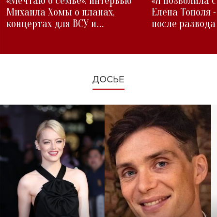
«Мечтаю о семье»: интервью
«Я позволила 
Михаила Хомы о планах,
Елена Тополя 
концертах для ВСУ и
после развода
изменениях во время войны
ДОСЬЕ