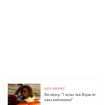
ШОУ-БИЗНЕС
Инсайдер: "У мужа Ани Лорак не
одна любовница!"