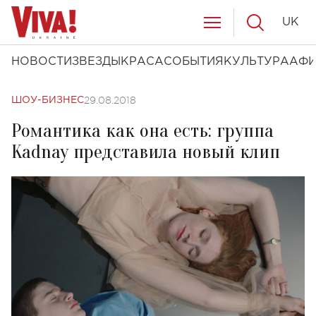
UK
НОВОСТИ
ЗВЕЗДЫ
КРАСА
СОБЫТИЯ
КУЛЬТУРА
АФ
29.08.2018
ШОУ-БИЗНЕС
Романтика как она есть: группа
Kadnay представила новый клип