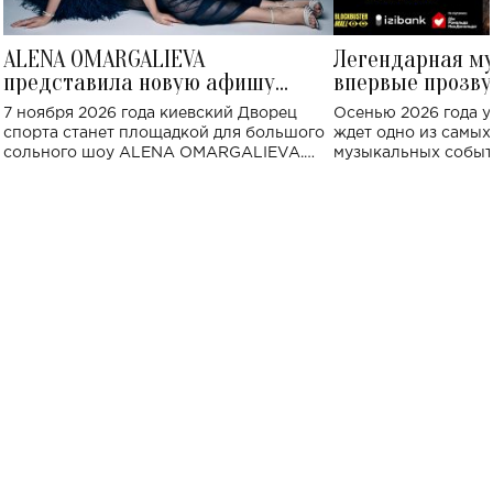
ALENA OMARGALIEVA
Легендарная м
представила новую афишу
впервые прозву
большого концерта во Дворце
Украине: где со
7 ноября 2026 года киевский Дворец
Осенью 2026 года у
спорта
спорта станет площадкой для большого
ждет одно из самы
сольного шоу ALENA OMARGALIEVA.
музыкальных событ
Концерт получил символичное название
«Не пьяная — влюбленная».