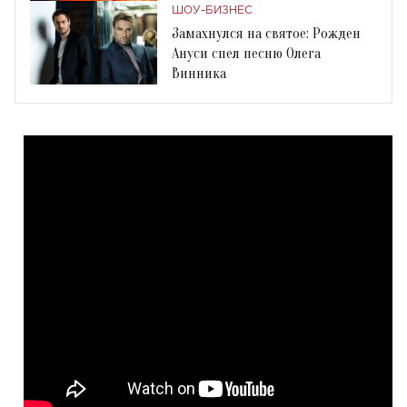
ШОУ-БИЗНЕС
Замахнулся на святое: Рожден
Ануси спел песню Олега
Винника