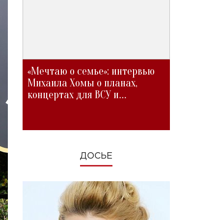
«Мечтаю о семье»: интервью
Михаила Хомы о планах,
концертах для ВСУ и
изменениях во время войны
ДОСЬЕ