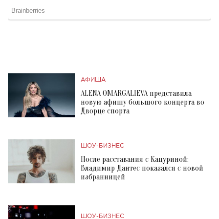
АФИША
ALENA OMARGALIEVA представила
новую афишу большого концерта во
Дворце спорта
ШОУ-БИЗНЕС
После расставания с Кацуриной:
Владимир Дантес показался с новой
избранницей
ШОУ-БИЗНЕС