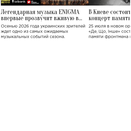
Легендарная музыка ENIGMA
В Киеве состои
впервые прозвучит вживую в
концерт памят
Украине: где состоится концерт
Клименко: более
Осенью 2026 года украинских зрителей
25 июля в новом op
исполнят песн
ждет одно из самых ожидаемых
«Де, Що, Інше» сос
музыкальных событий сезона.
памяти фронтмена
Михаила Клименко. 
особенный музыкал
посвященный артист
стало символом ис
настоящей любви.