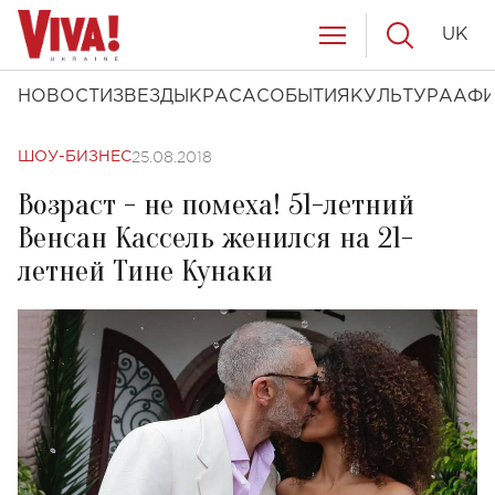
UK
НОВОСТИ
ЗВЕЗДЫ
КРАСА
СОБЫТИЯ
КУЛЬТУРА
АФ
25.08.2018
ШОУ-БИЗНЕС
Возраст - не помеха! 51-летний
Венсан Кассель женился на 21-
летней Тине Кунаки