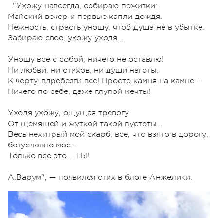
"Ухожу навсегда, собираю пожитки:
Майский вечер и первые капли дождя.
Нежность, страсть уношу, чтоб душа не в убытке.
Забираю свое, ухожу уходя...
⠀
Уношу все с собой, ничего не оставлю!
Ни любви, ни стихов, ни души наготы.
К
черту-вдребезги
все! Просто камня на камне –
Ничего по себе, даже глупой мечты!
⠀
Уходя ухожу
, ощущая тревогу
От щемящей и жуткой такой пустоты...⠀
Весь нехитрый мой скарб, все, что взято в дорогу,
безусловно
мое
...
Только все это – ТЫ!
⠀
А.
Варум
", — появился стих в блоге Анжелики.