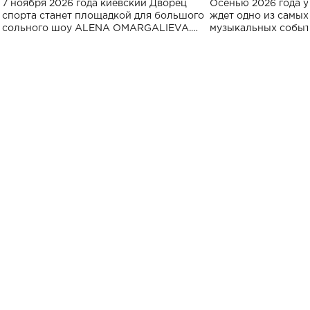
7 ноября 2026 года киевский Дворец
Осенью 2026 года у
спорта
спорта станет площадкой для большого
ждет одно из самы
сольного шоу ALENA OMARGALIEVA.
музыкальных событ
Концерт получил символичное название
«Не пьяная — влюбленная».