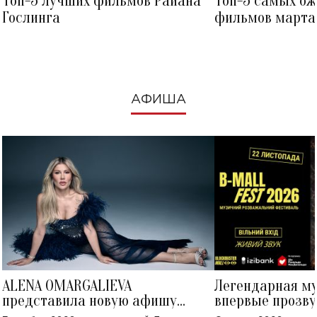
Топ-5 лучших фильмов Райана
Топ-5 самых о
Гослинга
фильмов марта 
посмотреть в к
АФИША
ALENA OMARGALIEVA
Легендарная м
представила новую афишу
впервые прозву
большого концерта во Дворце
Украине: где со