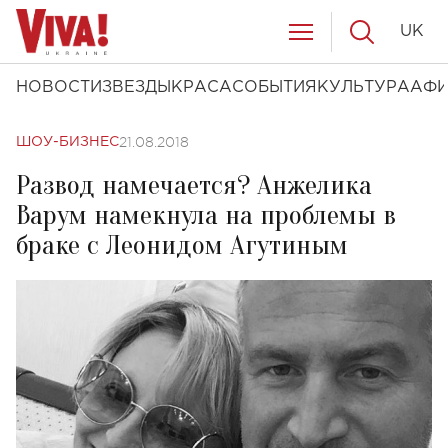
UK
НОВОСТИ
ЗВЕЗДЫ
КРАСА
СОБЫТИЯ
КУЛЬТУРА
АФ
21.08.2018
ШОУ-БИЗНЕС
Развод намечается? Анжелика
Варум намекнула на проблемы в
браке с Леонидом Агутиным