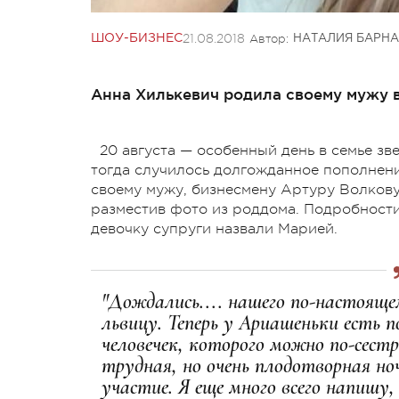
21.08.2018
Автор:
ШОУ-БИЗНЕС
НАТАЛИЯ БАРНА
Анна Хилькевич родила своему мужу 
20 августа — особенный день в семье з
тогда случилось долгожданное пополнени
своему мужу, бизнесмену Артуру Волкову
разместив фото из роддома. Подробност
девочку супруги назвали Марией.
"Дождались.... нашего по-настоящем
львицу. Теперь у
Ариашеньки
есть п
человечек, которого можно
по-сест
трудная, но очень плодотворная но
участие. Я еще много всего напишу,