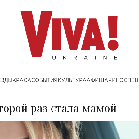
ЕЗДЫ
КРАСА
СОБЫТИЯ
КУЛЬТУРА
АФИША
КИНО
СПЕЦ
торой раз стала мамой