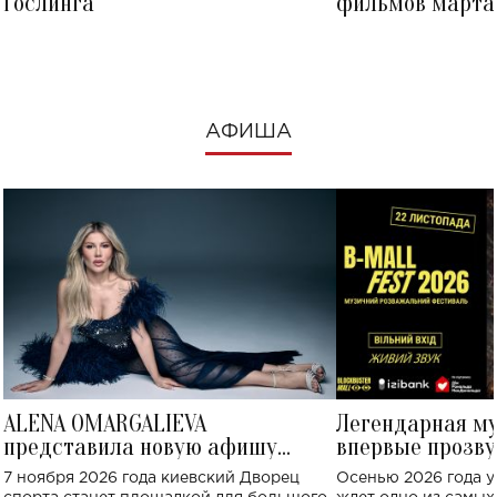
Гослинга
фильмов марта 
посмотреть в к
АФИША
ALENA OMARGALIEVA
Легендарная м
представила новую афишу
впервые прозву
большого концерта во Дворце
Украине: где со
7 ноября 2026 года киевский Дворец
Осенью 2026 года у
спорта