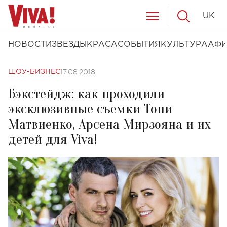
UK
НОВОСТИ
ЗВЕЗДЫ
КРАСА
СОБЫТИЯ
КУЛЬТУРА
АФ
17.08.2018
ШОУ-БИЗНЕС
Бэкстейдж: как проходили
эксклюзивные съемки Тони
Матвиенко, Арсена Мирзояна и их
детей для Viva!