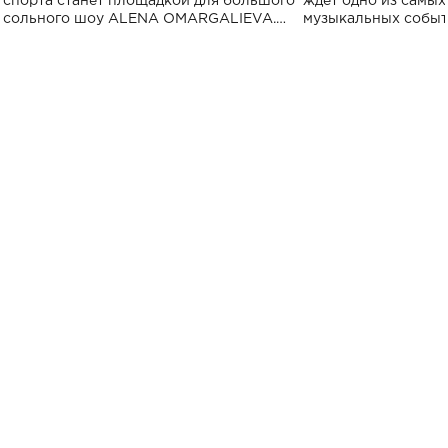
спорта станет площадкой для большого
ждет одно из самы
сольного шоу ALENA OMARGALIEVA.
музыкальных событ
Концерт получил символичное название
«Не пьяная — влюбленная».