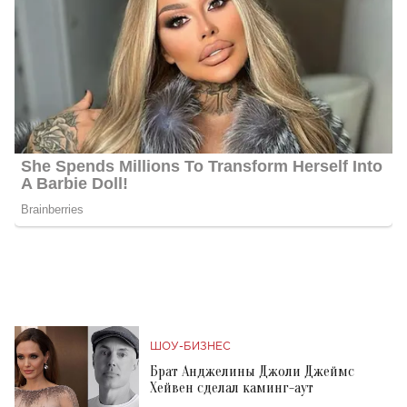
ШОУ-БИЗНЕС
Брат Анджелины Джоли Джеймс
Хейвен сделал каминг-аут