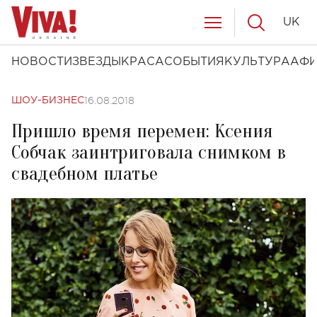
UK
НОВОСТИ
ЗВЕЗДЫ
КРАСА
СОБЫТИЯ
КУЛЬТУРА
АФ
16.08.2018
ШОУ-БИЗНЕС
Пришло время перемен: Ксения
Собчак заинтриговала снимком в
свадебном платье