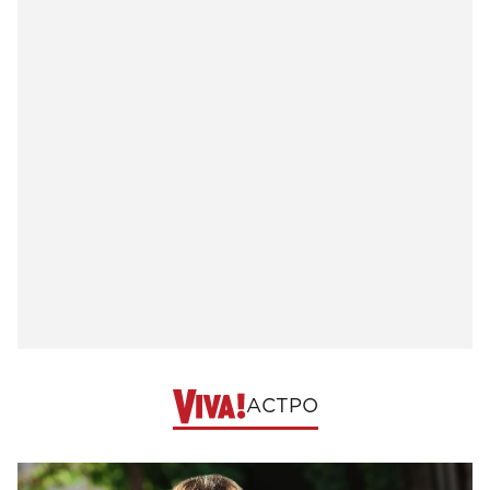
АСТРО