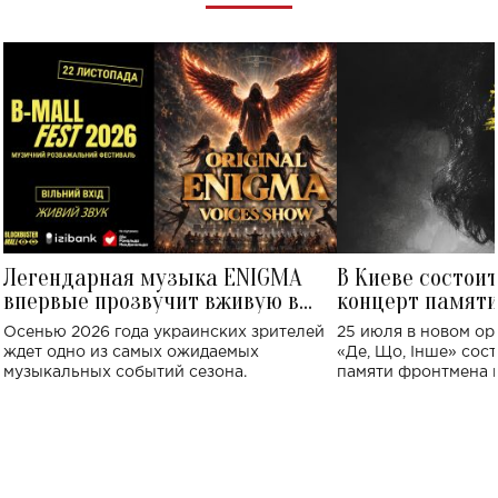
Легендарная музыка ENIGMA
В Киеве состои
впервые прозвучит вживую в
концерт памят
Украине: где состоится концерт
Клименко: более
Осенью 2026 года украинских зрителей
25 июля в новом op
исполнят песн
ждет одно из самых ожидаемых
«Де, Що, Інше» сос
музыкальных событий сезона.
памяти фронтмена
Михаила Клименко. 
особенный музыкал
посвященный артист
стало символом ис
настоящей любви.