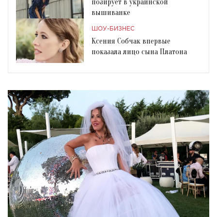
позирует в украинской
вышиванке
ШОУ-БИЗНЕС
Ксения Собчак впервые
показала лицо сына Платона