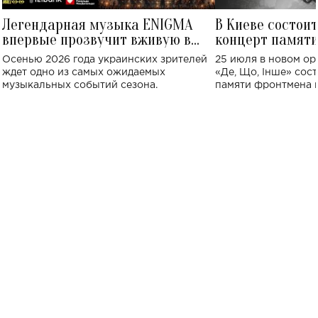
Легендарная музыка ENIGMA
В Киеве состои
впервые прозвучит вживую в
концерт памят
Украине: где состоится концерт
Клименко: более
Осенью 2026 года украинских зрителей
25 июля в новом op
исполнят песн
ждет одно из самых ожидаемых
«Де, Що, Інше» сос
музыкальных событий сезона.
памяти фронтмена
Михаила Клименко. 
особенный музыкал
посвященный артист
стало символом ис
настоящей любви.