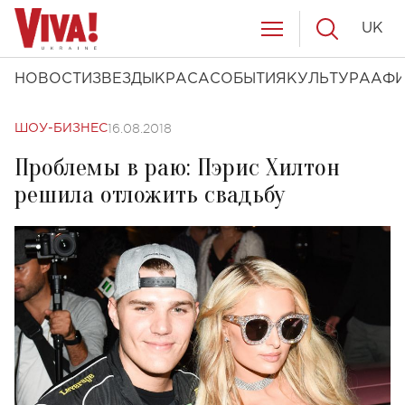
UK
НОВОСТИ
ЗВЕЗДЫ
КРАСА
СОБЫТИЯ
КУЛЬТУРА
АФ
16.08.2018
ШОУ-БИЗНЕС
Проблемы в раю: Пэрис Хилтон
решила отложить свадьбу