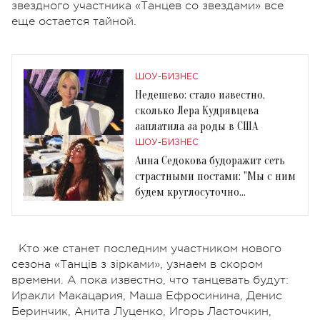
звездного участника «Танцев со звездами» все
еще остается тайной.
ШОУ-БИЗНЕС
Недешево: стало известно,
сколько Лера Кудрявцева
заплатила за роды в США
ШОУ-БИЗНЕС
Анна Седокова будоражит сеть
страстными постами: "Мы с ним
будем круглосуточно
заниматься любовью"
Кто же станет последним участником нового
сезона «Танців з зірками», узнаем в скором
времени. А пока известно, что танцевать будут:
Иракли Макацария, Маша Ефросинина, Денис
Беринчик, Анита Луценко, Игорь Ласточкин,