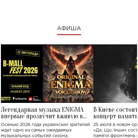
посмотреть в к
АФИША
Легендарная музыка ENIGMA
В Киеве состои
впервые прозвучит вживую в
концерт памят
Украине: где состоится концерт
Клименко: более
Осенью 2026 года украинских зрителей
25 июля в новом op
исполнят песн
ждет одно из самых ожидаемых
«Де, Що, Інше» сос
музыкальных событий сезона.
памяти фронтмена