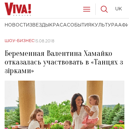
UK
НОВОСТИ
ЗВЕЗДЫ
КРАСА
СОБЫТИЯ
КУЛЬТУРА
АФ
15.08.2018
ШОУ-БИЗНЕС
Беременная Валентина Хамайко
отказалась участвовать в «Танцях з
зірками»