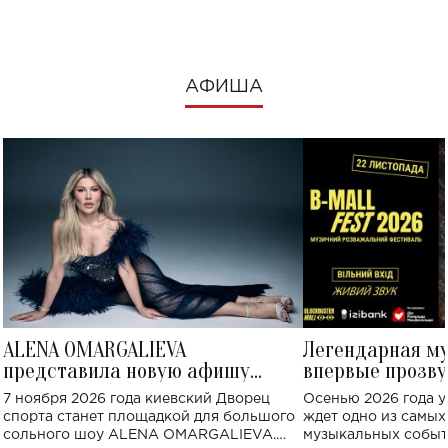
АФИША
ALENA OMARGALIEVA
Легендарная м
представила новую афишу
впервые прозву
большого концерта во Дворце
Украине: где со
7 ноября 2026 года киевский Дворец
Осенью 2026 года у
спорта
спорта станет площадкой для большого
ждет одно из самы
сольного шоу ALENA OMARGALIEVA.
музыкальных событ