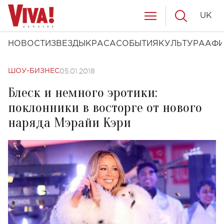
UK
НОВОСТИ
ЗВЕЗДЫ
КРАСА
СОБЫТИЯ
КУЛЬТУРА
АФ
05.01.2018
ШОУ-БИЗНЕС
Блеск и немного эротики:
поклонники в восторге от нового
наряда Мэрайи Кэри