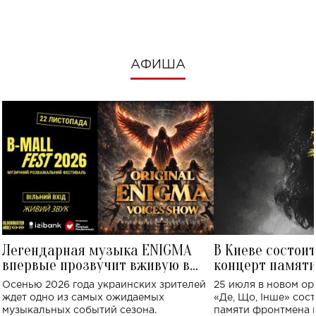
АФИША
Легендарная музыка ENIGMA
В Киеве состои
впервые прозвучит вживую в
концерт памят
Украине: где состоится концерт
Клименко: более
Осенью 2026 года украинских зрителей
25 июля в новом op
исполнят песн
ждет одно из самых ожидаемых
«Де, Що, Інше» сос
музыкальных событий сезона.
памяти фронтмена