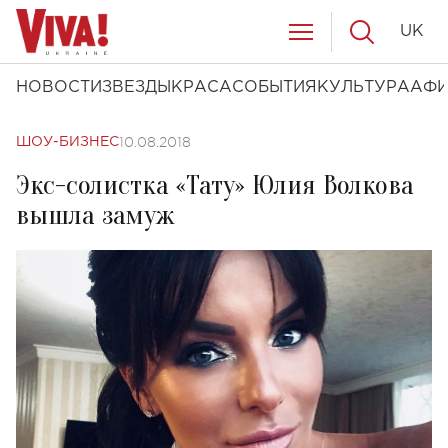
UK
НОВОСТИ
ЗВЕЗДЫ
КРАСА
СОБЫТИЯ
КУЛЬТУРА
АФ
10.08.2018
ШОУ-БИЗНЕС
Экс-солистка «Тату» Юлия Волкова
вышла замуж