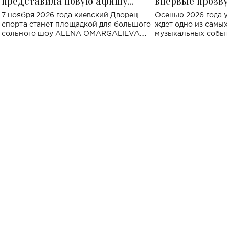
представила новую афишу
впервые прозву
большого концерта во Дворце
Украине: где со
7 ноября 2026 года киевский Дворец
Осенью 2026 года у
спорта
спорта станет площадкой для большого
ждет одно из самы
сольного шоу ALENA OMARGALIEVA.
музыкальных событ
Концерт получил символичное название
«Не пьяная — влюбленная».