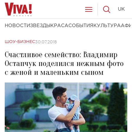
UK
НОВОСТИ
ЗВЕЗДЫ
КРАСА
СОБЫТИЯ
КУЛЬТУРА
АФ
30.07.2018
ШОУ-БИЗНЕС
Счастливое семейство: Владимир
Остапчук поделился нежным фото
с женой и маленьким сыном