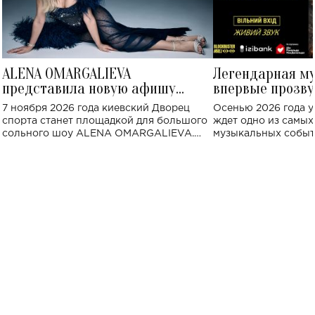
ALENA OMARGALIEVA
Легендарная м
представила новую афишу
впервые прозву
большого концерта во Дворце
Украине: где со
7 ноября 2026 года киевский Дворец
Осенью 2026 года у
спорта
спорта станет площадкой для большого
ждет одно из самы
сольного шоу ALENA OMARGALIEVA.
музыкальных событ
Концерт получил символичное название
«Не пьяная — влюбленная».