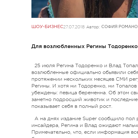
27.07.2018
Автор:
ШОУ-БИЗНЕС
СОФИЯ РОМАНО
Для возлюбленных Регины Тодоренко 
25 июля Регина Тодоренко и Влад Топа
возлюбленные официально обьявили себя
протяжении нескольких месяцев СМИ рег
Регины. И хотя ни Тодоренко, ни Топало
убеждены: певица беременна. Об этом св
заметно подросший животик и последние 
показывает себя в полный рост.
А на днях издание Super сообщило пол р
инсайдера, Регина и Влад ожидают мальч
Примечательно, что, если информация вс