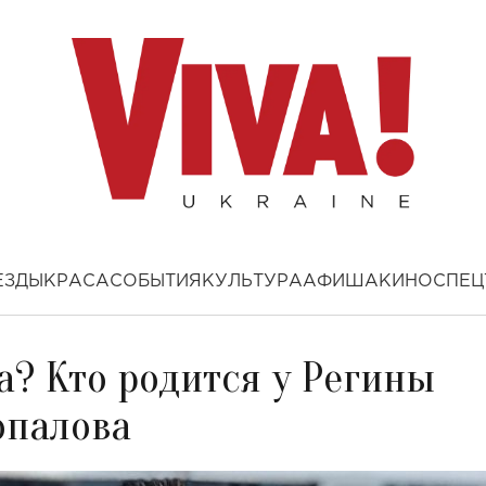
ЕЗДЫ
КРАСА
СОБЫТИЯ
КУЛЬТУРА
АФИША
КИНО
СПЕЦ
а? Кто родится у Регины
опалова