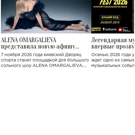
ALENA OMARGALIEVA
Легендарная м
представила новую афишу
впервые прозву
большого концерта во Дворце
Украине: где со
7 ноября 2026 года киевский Дворец
Осенью 2026 года у
спорта
спорта станет площадкой для большого
ждет одно из самы
сольного шоу ALENA OMARGALIEVA.
музыкальных событ
Концерт получил символичное название
«Не пьяная — влюбленная».