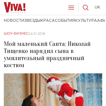
UK
НОВОСТИ
ЗВЕЗДЫ
КРАСА
СОБЫТИЯ
КУЛЬТУРА
АФ
04.01.2018
ШОУ-БИЗНЕС
Мой маленький Санта: Николай
Тищенко нарядил сына в
умилительный праздничный
костюм