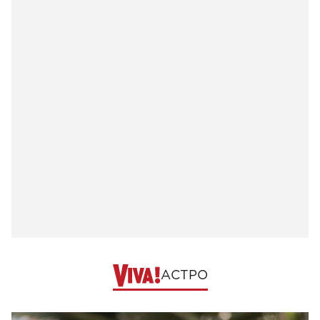
АСТРО