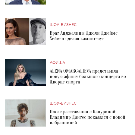
ШОУ-БИЗНЕС
Брат Анджелины Джоли Джеймс
Хейвен сделал каминг-аут
АФИША
ALENA OMARGALIEVA представила
новую афишу большого концерта во
Дворце спорта
ШОУ-БИЗНЕС
После расставания с Кацуриной:
Владимир Дантес показался с новой
избранницей