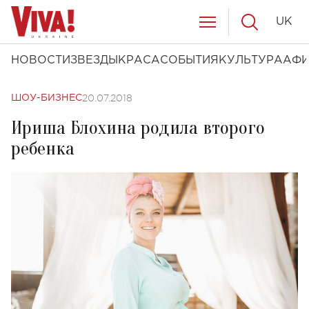
UK
НОВОСТИ
ЗВЕЗДЫ
КРАСА
СОБЫТИЯ
КУЛЬТУРА
АФ
20.07.2018
ШОУ-БИЗНЕС
Ириша Блохина родила второго
ребенка