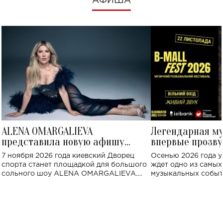
АФИША
ALENA OMARGALIEVA
Легендарная м
представила новую афишу
впервые прозву
большого концерта во Дворце
Украине: где со
7 ноября 2026 года киевский Дворец
Осенью 2026 года у
спорта
спорта станет площадкой для большого
ждет одно из самы
сольного шоу ALENA OMARGALIEVA.
музыкальных событ
Концерт получил символичное название
«Не пьяная — влюбленная».