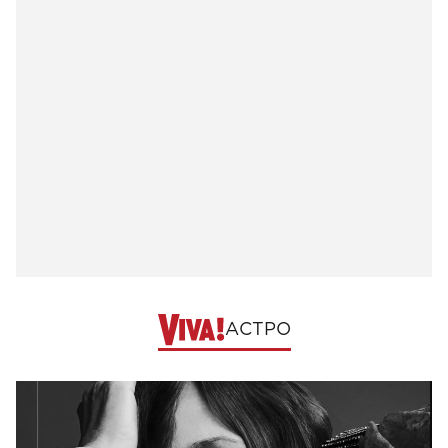
АСТРО