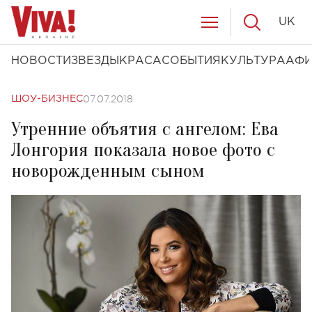
UK
НОВОСТИ
ЗВЕЗДЫ
КРАСА
СОБЫТИЯ
КУЛЬТУРА
АФ
07.07.2018
ШОУ-БИЗНЕС
Утренние объятия с ангелом: Ева
Лонгория показала новое фото с
новорожденным сыном