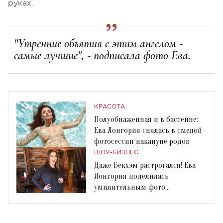
руках.
"Утренние объятия с этим ангелом -
самые лучшие", - подписала фото Ева.
КРАСОТА
Полуобнаженная и в бассейне:
Ева Лонгория снялась в смелой
фотосессии накануне родов
ШОУ-БИЗНЕС
Даже Бекхэм растрогался! Ева
Лонгория поделилась
умилительным фото
новорожденного сына с мужем