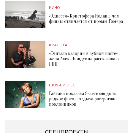
КИНО
«Одиссея» Кристофера Нолана: чем
фильм отличается от поэмы Гомера
КРАСОТА
«Считала калории в зубной пасте»:
жена Алека Болдуина рассказала о
РПП
ШОУ-БИЗНЕС
Гайтана показала 9-летнюю дочь:
редкое фото с отдыха растрогало
поклонников
СПЕЦПРОЕКТЫ