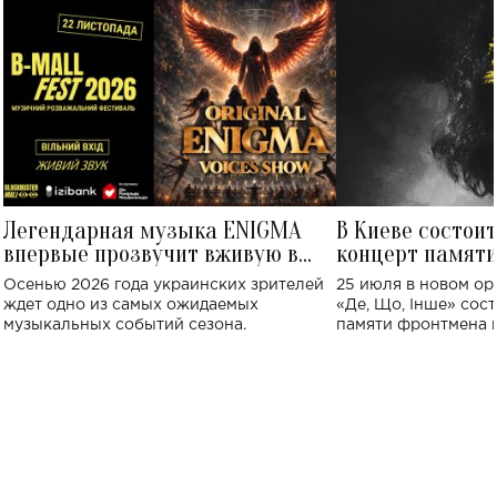
Легендарная музыка ENIGMA
В Киеве состои
впервые прозвучит вживую в
концерт памят
Украине: где состоится концерт
Клименко: более
Осенью 2026 года украинских зрителей
25 июля в новом op
исполнят песн
ждет одно из самых ожидаемых
«Де, Що, Інше» сос
музыкальных событий сезона.
памяти фронтмена
Михаила Клименко. 
особенный музыкал
посвященный артист
стало символом ис
настоящей любви.