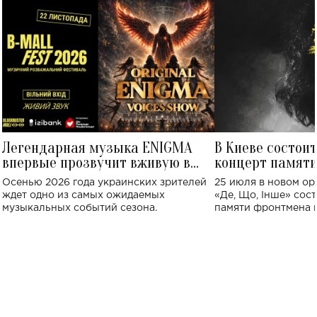
Легендарная музыка ENIGMA
В Киеве состои
впервые прозвучит вживую в
концерт памят
Украине: где состоится концерт
Клименко: более
Осенью 2026 года украинских зрителей
25 июля в новом op
исполнят песн
ждет одно из самых ожидаемых
«Де, Що, Інше» сос
музыкальных событий сезона.
памяти фронтмена
Михаила Клименко. 
особенный музыкал
посвященный артист
стало символом ис
настоящей любви.