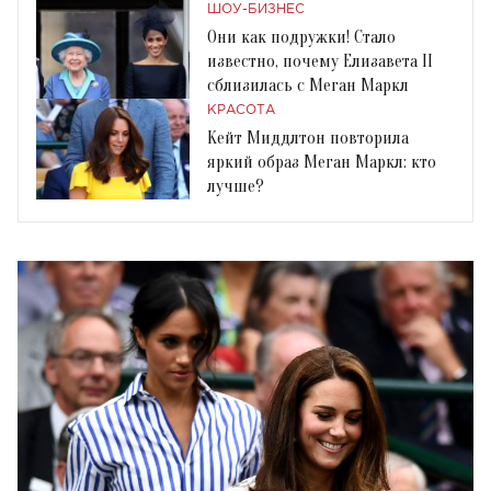
ШОУ-БИЗНЕС
Они как подружки! Cтало
известно, почему Елизавета II
сблизилась с Меган Маркл
КРАСОТА
Кейт Миддлтон повторила
яркий образ Меган Маркл: кто
лучше?