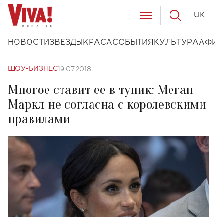
UK
НОВОСТИ
ЗВЕЗДЫ
КРАСА
СОБЫТИЯ
КУЛЬТУРА
АФ
19.07.2018
ШОУ-БИЗНЕС
Многое ставит ее в тупик: Меган
Маркл не согласна с королевскими
правилами