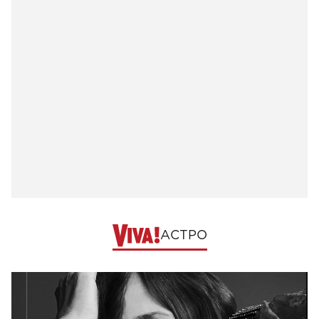
АСТРО