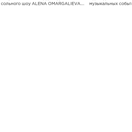
сольного шоу ALENA OMARGALIEVA.
музыкальных событ
Концерт получил символичное название
«Не пьяная — влюбленная».