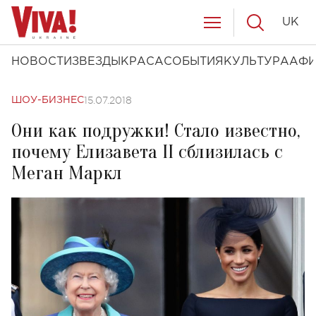
UK
НОВОСТИ
ЗВЕЗДЫ
КРАСА
СОБЫТИЯ
КУЛЬТУРА
АФ
15.07.2018
ШОУ-БИЗНЕС
Они как подружки! Cтало известно,
почему Елизавета II сблизилась с
Меган Маркл