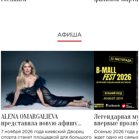
посмотреть в к
АФИША
ALENA OMARGALIEVA
Легендарная м
представила новую афишу
впервые прозву
большого концерта во Дворце
Украине: где со
7 ноября 2026 года киевский Дворец
Осенью 2026 года у
спорта
спорта станет площадкой для большого
ждет одно из самы