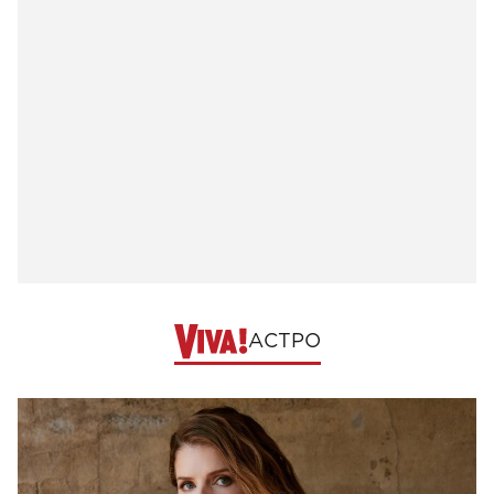
АСТРО