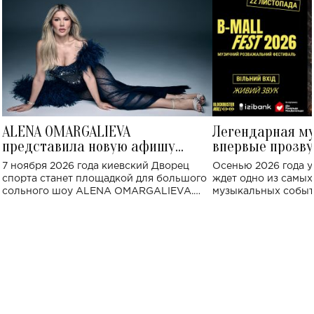
ALENA OMARGALIEVA
Легендарная м
представила новую афишу
впервые прозву
большого концерта во Дворце
Украине: где со
7 ноября 2026 года киевский Дворец
Осенью 2026 года у
спорта
спорта станет площадкой для большого
ждет одно из самы
сольного шоу ALENA OMARGALIEVA.
музыкальных событ
Концерт получил символичное название
«Не пьяная — влюбленная».